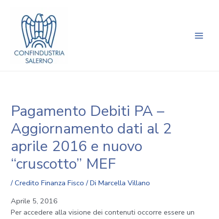
Vai
Navigazione
Main
al
articoli
Men
contenuto
Pagamento Debiti PA –
Aggiornamento dati al 2
aprile 2016 e nuovo
“cruscotto” MEF
/
Credito Finanza Fisco
/ Di
Marcella Villano
Aprile 5, 2016
Per accedere alla visione dei contenuti occorre essere un