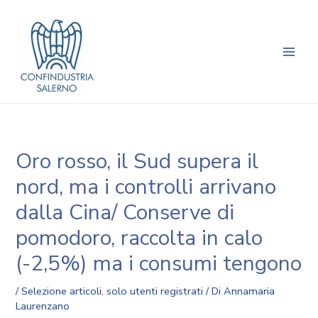
Vai
Navigazione
Main
al
articoli
Men
contenuto
Oro rosso, il Sud supera il
nord, ma i controlli arrivano
dalla Cina/ Conserve di
pomodoro, raccolta in calo
(-2,5%) ma i consumi tengono
/
Selezione articoli
,
solo utenti registrati
/ Di
Annamaria
Laurenzano