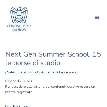
Vai
Navigazione
Main
al
articoli
Men
contenuto
Next Gen Summer School, 15
le borse di studio
/
Selezione articoli
/ Di
Annamaria Laurenzano
Giugno 12, 2023
Per accedere alla visione dei contenuti occorre essere un
utente registrato
Effettua il login