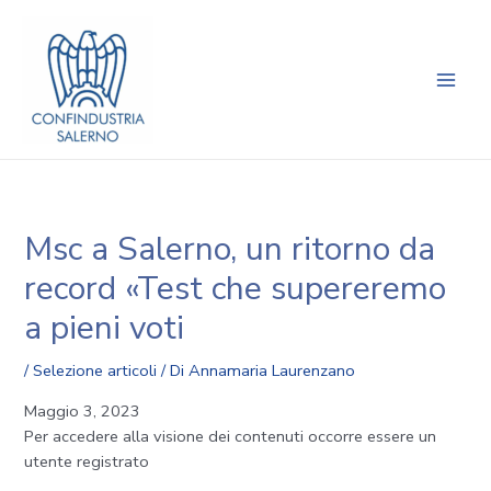
Vai
Navigazione
Main
al
articoli
Men
contenuto
Msc a Salerno, un ritorno da
record «Test che supereremo
a pieni voti
/
Selezione articoli
/ Di
Annamaria Laurenzano
Maggio 3, 2023
Per accedere alla visione dei contenuti occorre essere un
utente registrato