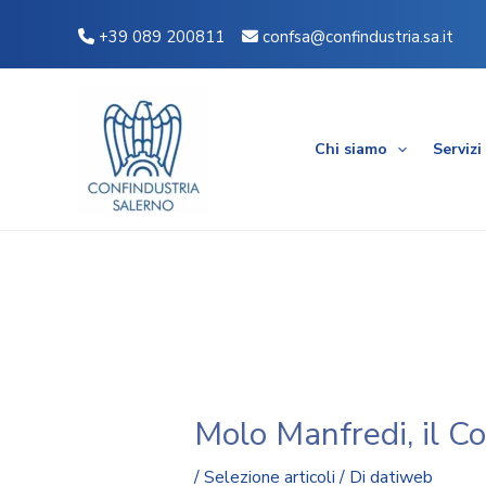
Vai
Navigazione
+39 089 200811
confsa@confindustria.sa.it
al
articoli
contenuto
Chi siamo
Servizi
Molo Manfredi, il C
/
Selezione articoli
/ Di
datiweb