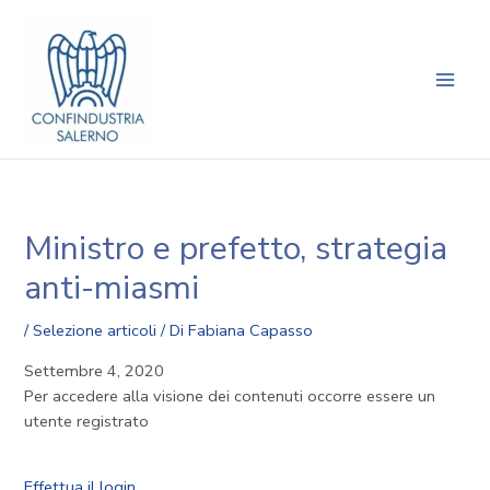
Vai
Navigazione
Main
al
articoli
Men
contenuto
Ministro e prefetto, strategia
anti-miasmi
/
Selezione articoli
/ Di
Fabiana Capasso
Settembre 4, 2020
Per accedere alla visione dei contenuti occorre essere un
utente registrato
Effettua il login