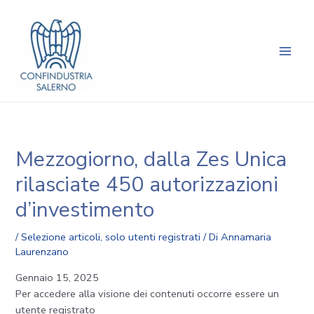
Vai
Navigazione
Main
al
articoli
Men
contenuto
Mezzogiorno, dalla Zes Unica
rilasciate 450 autorizzazioni
d’investimento
/
Selezione articoli
,
solo utenti registrati
/ Di
Annamaria
Laurenzano
Gennaio 15, 2025
Per accedere alla visione dei contenuti occorre essere un
utente registrato