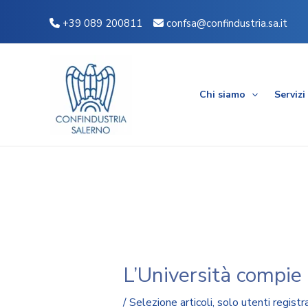
Vai
Navigazione
+39 089 200811
confsa@confindustria.sa.it
al
articoli
contenuto
Chi siamo
Servizi
L’Università compie
/
Selezione articoli
,
solo utenti registra