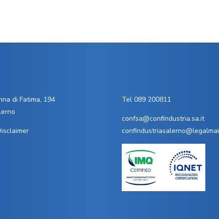
na di Fatima, 194
Tel 089 200811
lerno
confsa@confindustria.sa.it
isclaimer
confindustriasalerno@legalmail