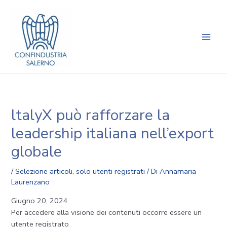
Vai
Navigazione
Main
al
articoli
Men
contenuto
ltalyX può rafforzare la
leadership italiana nell’export
globale
/
Selezione articoli
,
solo utenti registrati
/ Di
Annamaria
Laurenzano
Giugno 20, 2024
Per accedere alla visione dei contenuti occorre essere un
utente registrato