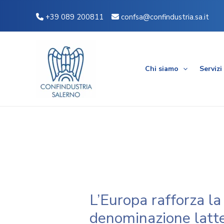
Vai
Navigazione
+39 089 200811
confsa@confindustria.sa.it
al
articoli
contenuto
Chi siamo
Servizi
L’Europa rafforza la
denominazione latt