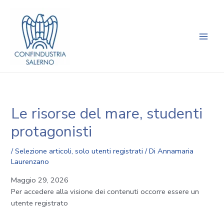
Vai
Navigazione
Main
al
articoli
Men
contenuto
Le risorse del mare, studenti
protagonisti
/
Selezione articoli
,
solo utenti registrati
/ Di
Annamaria
Laurenzano
Maggio 29, 2026
Per accedere alla visione dei contenuti occorre essere un
utente registrato