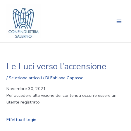
Vai
Navigazione
Main
al
articoli
Men
contenuto
Le Luci verso l’accensione
/
Selezione articoli
/ Di
Fabiana Capasso
Novembre 30, 2021
Per accedere alla visione dei contenuti occorre essere un
utente registrato
Effettua il login