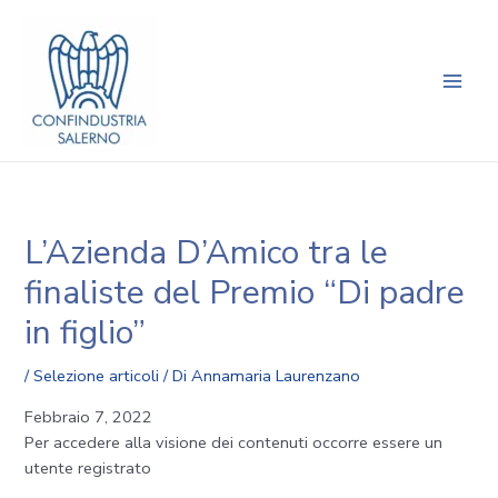
Vai
Navigazione
Main
al
articoli
Men
contenuto
L’Azienda D’Amico tra le
finaliste del Premio “Di padre
in figlio”
/
Selezione articoli
/ Di
Annamaria Laurenzano
Febbraio 7, 2022
Per accedere alla visione dei contenuti occorre essere un
utente registrato