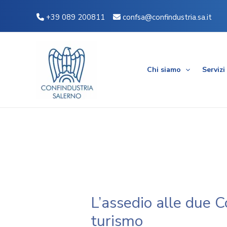
Vai
Navigazione
+39 089 200811
confsa@confindustria.sa.it
al
articoli
contenuto
Chi siamo
Servizi
L’assedio alle due C
turismo