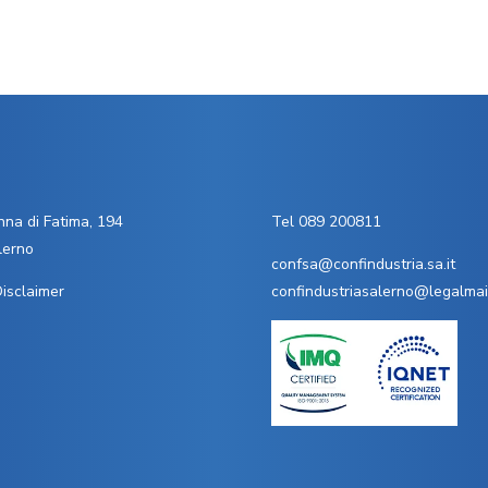
na di Fatima, 194
Tel 089 200811
lerno
confsa@confindustria.sa.it
isclaimer
confindustriasalerno@legalmail