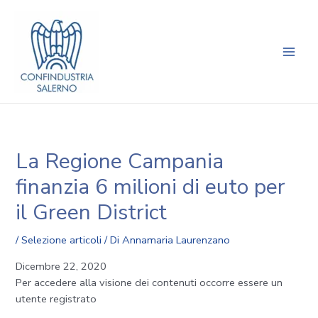
Vai
Navigazione
Main
al
articoli
Men
contenuto
La Regione Campania
finanzia 6 milioni di euto per
il Green District
/
Selezione articoli
/ Di
Annamaria Laurenzano
Dicembre 22, 2020
Per accedere alla visione dei contenuti occorre essere un
utente registrato