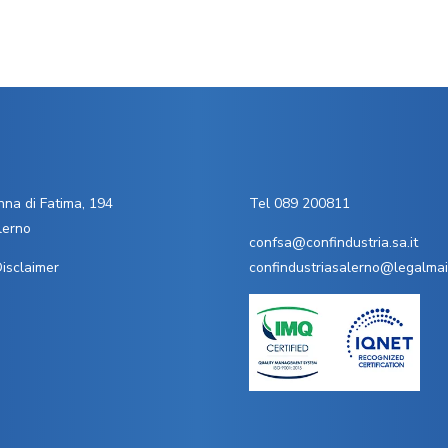
na di Fatima, 194
Tel 089 200811
lerno
confsa@confindustria.sa.it
isclaimer
confindustriasalerno@legalmail