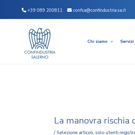
Vai
Navigazione
+39 089 200811
confsa@confindustria.sa.it
al
articoli
contenuto
Chi siamo
Servizi
La manovra rischia d
/
Selezione articoli
,
solo utenti registra