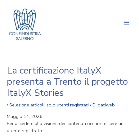
Vai
Navigazione
Main
al
articoli
Men
contenuto
La certificazione ItalyX
presenta a Trento il progetto
ItalyX Stories
/
Selezione articoli
,
solo utenti registrati
/ Di
datiweb
Maggio 14, 2026
Per accedere alla visione dei contenuti occorre essere un
utente registrato