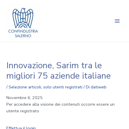
Vai
Navigazione
Main
al
articoli
Men
contenuto
Innovazione, Sarim tra le
migliori 75 aziende italiane
/
Selezione articoli
,
solo utenti registrati
/ Di
datiweb
Novembre 6, 2025
Per accedere alla visione dei contenuti occorre essere un
utente registrato
Effettua il login