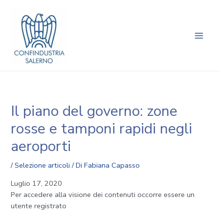
Vai
Navigazione
Main
al
articoli
Men
contenuto
Il piano del governo: zone
rosse e tamponi rapidi negli
aeroporti
/
Selezione articoli
/ Di
Fabiana Capasso
Luglio 17, 2020
Per accedere alla visione dei contenuti occorre essere un
utente registrato