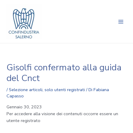
Vai
Navigazione
Main
al
articoli
Men
contenuto
Gisolfi confermato alla guida
del Cnct
/
Selezione articoli
,
solo utenti registrati
/ Di
Fabiana
Capasso
Gennaio 30, 2023
Per accedere alla visione dei contenuti occorre essere un
utente registrato