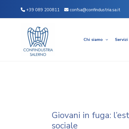
Vai
Navigazione
+39 089 200811
confsa@confindustria.sa.it
al
articoli
contenuto
Chi siamo
Servizi
Giovani in fuga: l’e
sociale