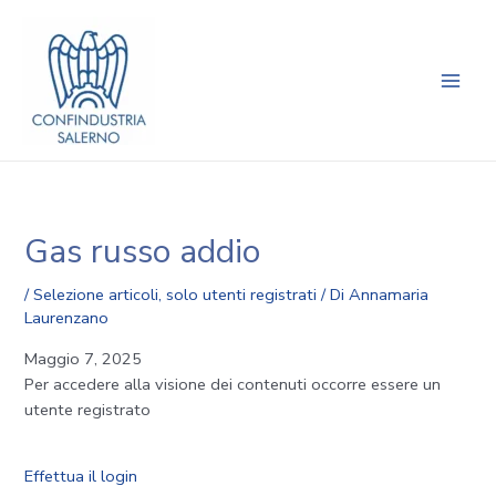
Vai
Navigazione
Main
al
articoli
Men
contenuto
Gas russo addio
/
Selezione articoli
,
solo utenti registrati
/ Di
Annamaria
Laurenzano
Maggio 7, 2025
Per accedere alla visione dei contenuti occorre essere un
utente registrato
Effettua il login