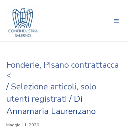
Vai
Navigazione
Main
al
articoli
Men
contenuto
Fonderie, Pisano contrattacca
<
/
Selezione articoli
,
solo
utenti registrati
/ Di
Annamaria Laurenzano
Maggio 11, 2026