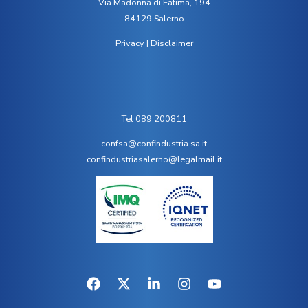
Via Madonna di Fatima, 194
84129 Salerno
Privacy
|
Disclaimer
Tel 089 200811
confsa@confindustria.sa.it
confindustriasalerno@legalmail.it