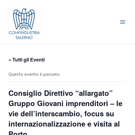
Vai
Main
al
Men
contenuto
« Tutti gli Eventi
Questo evento è passato.
Consiglio Direttivo “allargato”
Gruppo Giovani imprenditori – le
vie dell’interscambio, focus su
internazionalizzazione e visita al
Porto