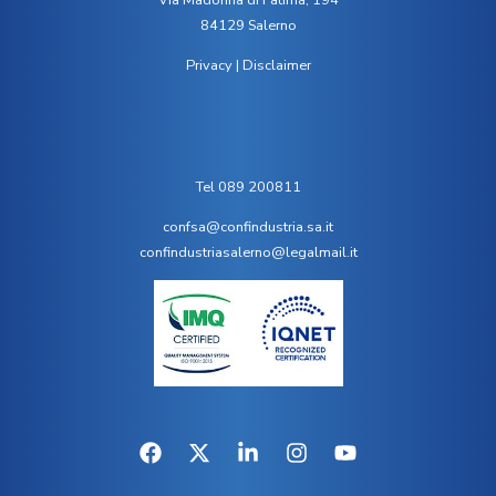
Via Madonna di Fatima, 194
84129 Salerno
Privacy
|
Disclaimer
Tel 089 200811
confsa@confindustria.sa.it
confindustriasalerno@legalmail.it