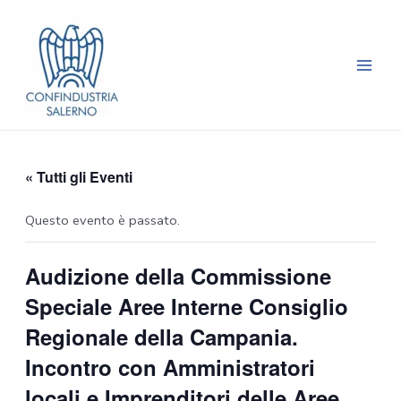
Vai
Main
al
Men
contenuto
« Tutti gli Eventi
Questo evento è passato.
Audizione della Commissione
Speciale Aree Interne Consiglio
Regionale della Campania.
Incontro con Amministratori
locali e Imprenditori delle Aree