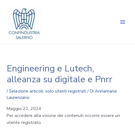
Vai
Navigazione
Main
al
articoli
Men
contenuto
Engineering e Lutech,
alleanza su digitale e Pnrr
/
Selezione articoli
,
solo utenti registrati
/ Di
Annamaria
Laurenzano
Maggio 22, 2024
Per accedere alla visione dei contenuti occorre essere un
utente registrato