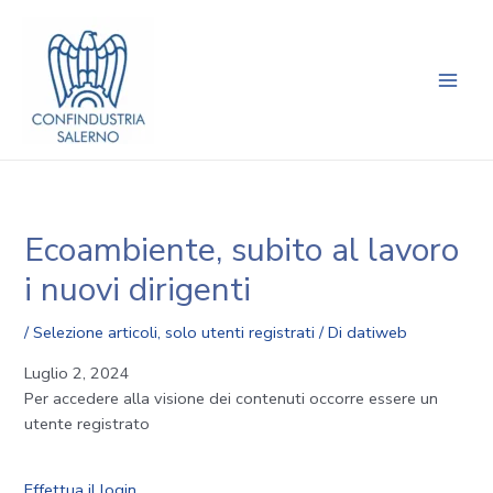
Vai
Navigazione
Main
al
articoli
Men
contenuto
Ecoambiente, subito al lavoro
i nuovi dirigenti
/
Selezione articoli
,
solo utenti registrati
/ Di
datiweb
Luglio 2, 2024
Per accedere alla visione dei contenuti occorre essere un
utente registrato
Effettua il login