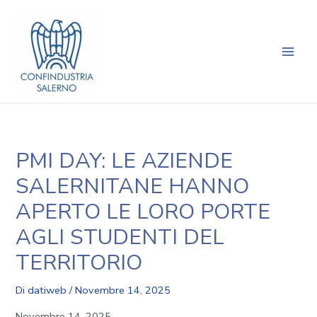
Vai
Navigazione
Main
al
articoli
Men
contenuto
PMI DAY: LE AZIENDE
SALERNITANE HANNO
APERTO LE LORO PORTE
AGLI STUDENTI DEL
TERRITORIO
Di
datiweb
/
Novembre 14, 2025
Novembre 14, 2025