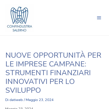
Vai
Navigazione
Main
al
articoli
Men
contenuto
NUOVE OPPORTUNITÀ PER
LE IMPRESE CAMPANE:
STRUMENTI FINANZIARI
INNOVATIVI PER LO
SVILUPPO
Di
datiweb
/
Maggio 23, 2024
Maggio 23, 2024