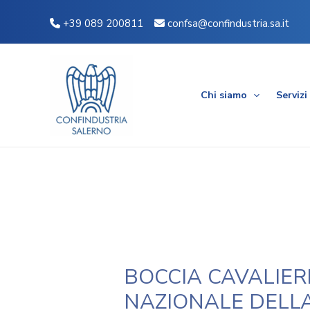
Vai
Navigazione
+39 089 200811
confsa@confindustria.sa.it
al
articoli
contenuto
Chi siamo
Servizi
BOCCIA CAVALIER
NAZIONALE DELL