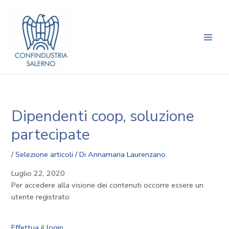
Vai
Navigazione
Main
al
articoli
Men
contenuto
Dipendenti coop, soluzione
partecipate
/
Selezione articoli
/ Di
Annamaria Laurenzano
Luglio 22, 2020
Per accedere alla visione dei contenuti occorre essere un
utente registrato
Effettua il login