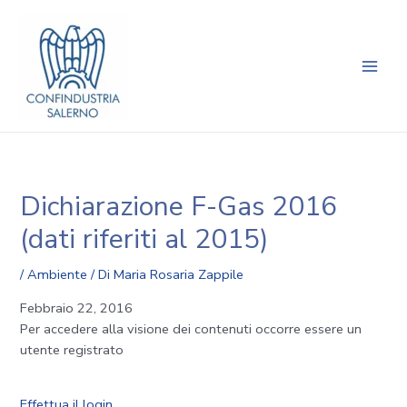
Vai
Navigazione
Main
al
articoli
Men
contenuto
Dichiarazione F-Gas 2016
(dati riferiti al 2015)
/
Ambiente
/ Di
Maria Rosaria Zappile
Febbraio 22, 2016
Per accedere alla visione dei contenuti occorre essere un
utente registrato
Effettua il login