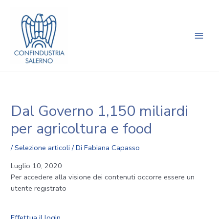
Vai
Navigazione
Main
al
articoli
Men
contenuto
Dal Governo 1,150 miliardi
per agricoltura e food
/
Selezione articoli
/ Di
Fabiana Capasso
Luglio 10, 2020
Per accedere alla visione dei contenuti occorre essere un
utente registrato
Effettua il login