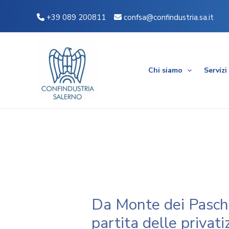
Vai
Navigazione
+39 089 200811
confsa@confindustria.sa.it
al
articoli
contenuto
Chi siamo
Servizi
Da Monte dei Paschi 
partita delle privati