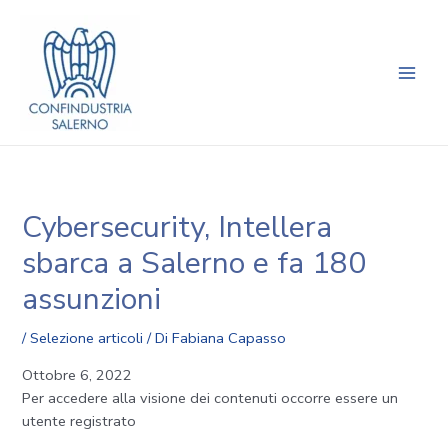
Vai
Navigazione
Main
al
articoli
Men
contenuto
Cybersecurity, Intellera
sbarca a Salerno e fa 180
assunzioni
/
Selezione articoli
/ Di
Fabiana Capasso
Ottobre 6, 2022
Per accedere alla visione dei contenuti occorre essere un
utente registrato