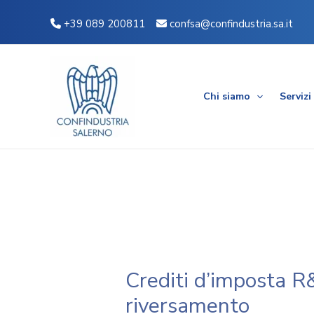
Vai
Navigazione
+39 089 200811
confsa@confindustria.sa.it
al
articoli
contenuto
Chi siamo
Servizi
Crediti d’imposta R&
riversamento