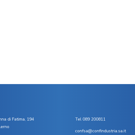
na di Fatima, 194
Tel 089 200811
lerno
confsa@confindustria.sa.it