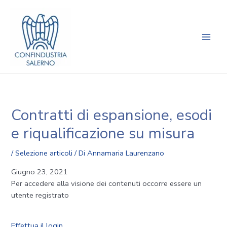
Vai
Navigazione
Main
al
articoli
Men
contenuto
Contratti di espansione, esodi
e riqualificazione su misura
/
Selezione articoli
/ Di
Annamaria Laurenzano
Giugno 23, 2021
Per accedere alla visione dei contenuti occorre essere un
utente registrato
Effettua il login