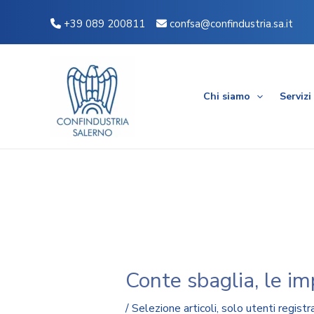
Vai
Navigazione
+39 089 200811
confsa@confindustria.sa.it
al
articoli
contenuto
Chi siamo
Servizi
Conte sbaglia, le i
/
Selezione articoli
,
solo utenti registra