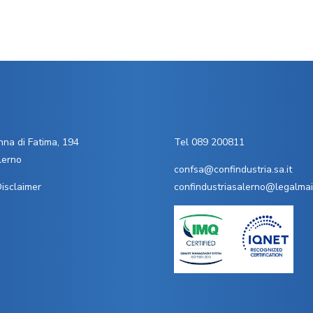
na di Fatima, 194
Tel 089 200811
lerno
confsa@confindustria.sa.it
isclaimer
confindustriasalerno@legalmail