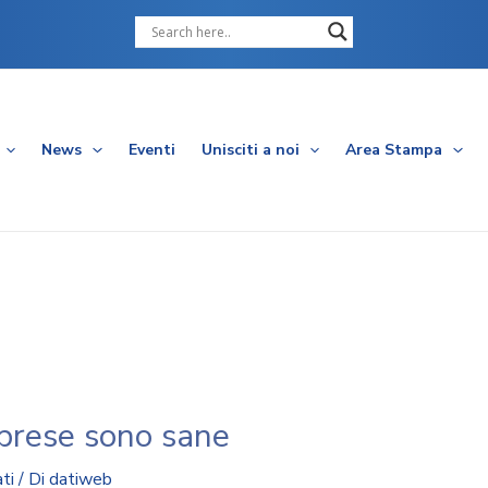
Cerca
News
Eventi
Unisciti a noi
Area Stampa
mprese sono sane
ti
/ Di
datiweb