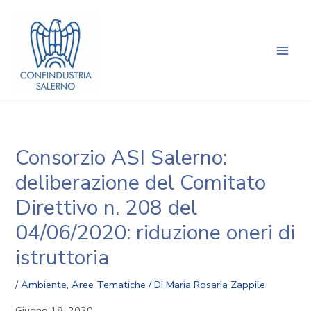
Vai
Navigazione
Main
al
articoli
Men
contenuto
Consorzio ASI Salerno:
deliberazione del Comitato
Direttivo n. 208 del
04/06/2020: riduzione oneri di
istruttoria
/
Ambiente
,
Aree Tematiche
/ Di
Maria Rosaria Zappile
Giugno 18, 2020