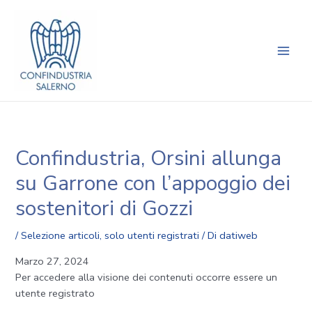
Vai
Navigazione
Main
al
articoli
Men
contenuto
Confindustria, Orsini allunga
su Garrone con l’appoggio dei
sostenitori di Gozzi
/
Selezione articoli
,
solo utenti registrati
/ Di
datiweb
Marzo 27, 2024
Per accedere alla visione dei contenuti occorre essere un
utente registrato