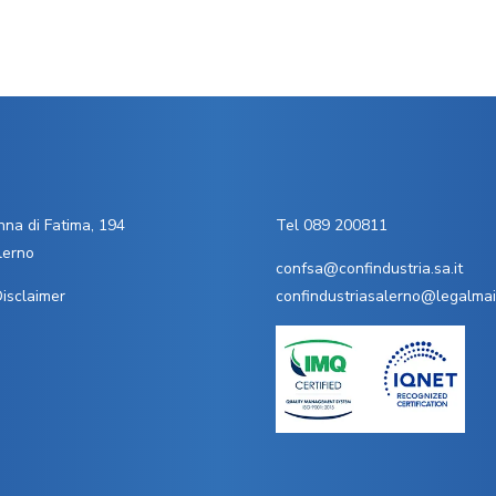
na di Fatima, 194
Tel 089 200811
lerno
confsa@confindustria.sa.it
isclaimer
confindustriasalerno@legalmail