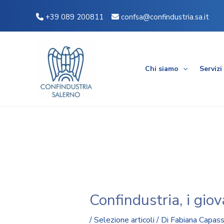
Vai
Navigazione
+39 089 200811
confsa@confindustria.sa.it
al
articoli
contenuto
Chi siamo
Servizi
Confindustria, i giova
/
Selezione articoli
/ Di
Fabiana Capas