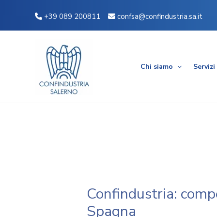
Vai
Navigazione
+39 089 200811
confsa@confindustria.sa.it
al
articoli
contenuto
Chi siamo
Servizi
Confindustria: compet
Spagna