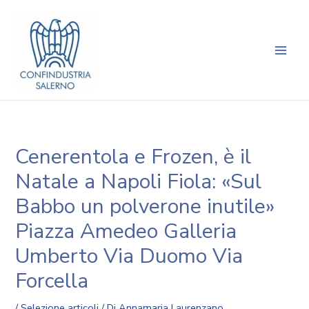
Vai
Navigazione
Main
al
articoli
Men
contenuto
Cenerentola e Frozen, è il
Natale a Napoli Fiola: «Sul
Babbo un polverone inutile»
Piazza Amedeo Galleria
Umberto Via Duomo Via
Forcella
/
Selezione articoli
/ Di
Annamaria Laurenzano