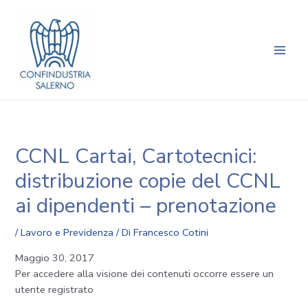
Vai
Navigazione
Main
al
articoli
Men
contenuto
CCNL Cartai, Cartotecnici:
distribuzione copie del CCNL
ai dipendenti – prenotazione
/
Lavoro e Previdenza
/ Di
Francesco Cotini
Maggio 30, 2017
Per accedere alla visione dei contenuti occorre essere un
utente registrato