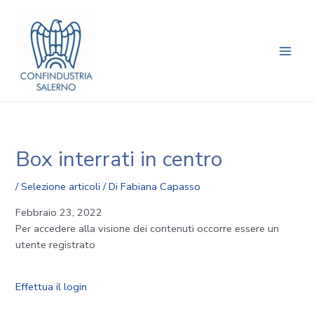
Vai
Navigazione
Main
al
articoli
Men
contenuto
Box interrati in centro
/
Selezione articoli
/ Di
Fabiana Capasso
Febbraio 23, 2022
Per accedere alla visione dei contenuti occorre essere un
utente registrato
Effettua il login