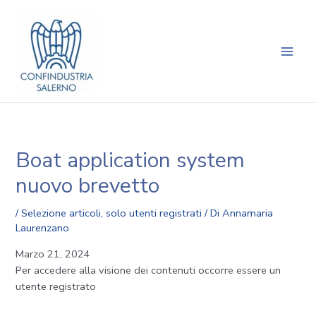
Vai
Navigazione
Main
al
articoli
Men
contenuto
Boat application system
nuovo brevetto
/
Selezione articoli
,
solo utenti registrati
/ Di
Annamaria
Laurenzano
Marzo 21, 2024
Per accedere alla visione dei contenuti occorre essere un
utente registrato