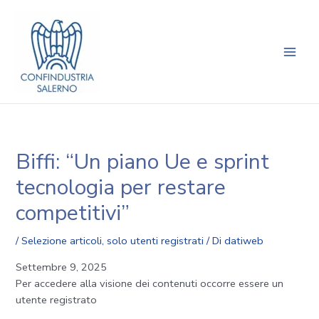
Vai
Navigazione
Main
al
articoli
Men
contenuto
Biffi: “Un piano Ue e sprint
tecnologia per restare
competitivi”
/
Selezione articoli
,
solo utenti registrati
/ Di
datiweb
Settembre 9, 2025
Per accedere alla visione dei contenuti occorre essere un
utente registrato