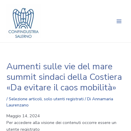
Vai
Navigazione
Main
al
articoli
Men
contenuto
Aumenti sulle vie del mare
summit sindaci della Costiera
«Da evitare il caos mobilità»
/
Selezione articoli
,
solo utenti registrati
/ Di
Annamaria
Laurenzano
Maggio 14, 2024
Per accedere alla visione dei contenuti occorre essere un
utente registrato