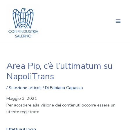
Vai
Navigazione
Main
al
articoli
Men
contenuto
Area Pip, c’è l’ultimatum su
NapoliTrans
/
Selezione articoli
/ Di
Fabiana Capasso
Maggio 3, 2021
Per accedere alla visione dei contenuti occorre essere un
utente registrato
Effettua il login